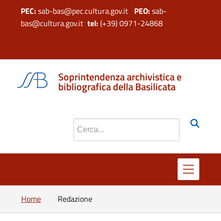
PEC:
sab-bas@pec.cultura.gov.it
PEO:
sab-
bas@cultura.gov.it
tel:
(+39) 0971-24868
si apre in 
si apr
Soprintendenza archivistica e
bibliografica della Basilicata
Cerca nel sito
Home
Redazione