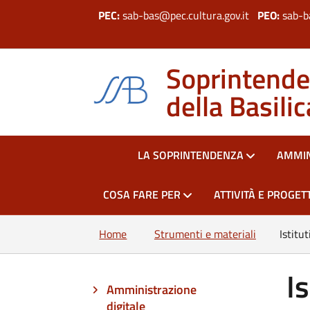
PEC:
sab-bas@pec.cultura.gov.it
PEO:
sab-b
Soprintenden
della Basilic
HOME
LA SOPRINTENDENZA
AMMIN
COSA FARE PER
ATTIVITÀ E PROGETT
Home
Strumenti e materiali
Istitu
I
Amministrazione
digitale