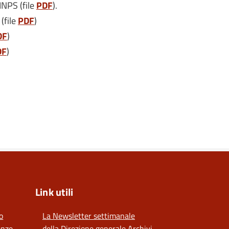
INPS (file
PDF
).
(file
PDF
)
DF
)
DF
)
Link utili
o
La Newsletter settimanale
enze
della Direzione generale Archivi