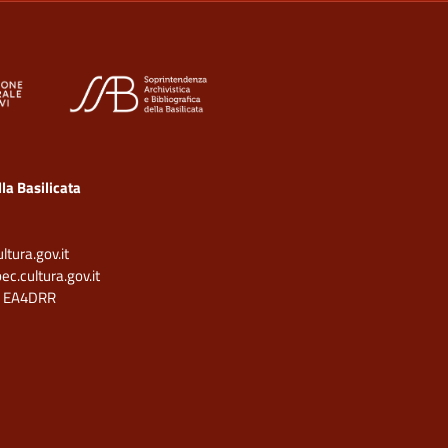
la Basilicata
tura.gov.it
.cultura.gov.it
:
EA4DRR