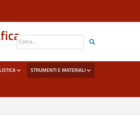
si apre in una nuova scheda
si apre in una nuova scheda
fica
Cerca nel sito
ISTICA
STRUMENTI E MATERIALI