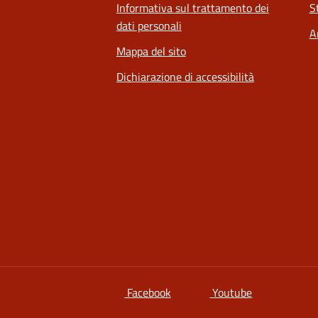
Informativa sul trattamento dei
S
dati personali
A
Mappa del sito
Dichiarazione di accessibilità
si apre in una nuova scheda
si apre in un
Facebook
Youtube