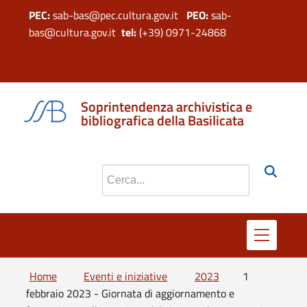
PEC:
sab-bas@pec.cultura.gov.it
PEO:
sab-
bas@cultura.gov.it
tel:
(+39) 0971-24868
si apre in 
si apr
Soprintendenza archivistica e
bibliografica della Basilicata
Cerca nel sito
Home
Eventi e iniziative
2023
1
febbraio 2023 - Giornata di aggiornamento e