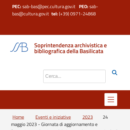
PEC:
sab-bas@pec.cultura.gov.it
PEO:
sab-
bas@cultura.gov.it
tel:
(+39) 0971-24868
si apre in 
si apr
Soprintendenza archivistica e
bibliografica della Basilicata
Cerca nel sito
Home
Eventi e iniziative
2023
24
maggio 2023 - Giornata di aggiornamento e